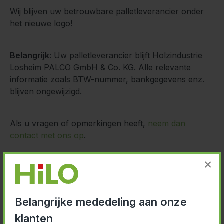
Wij blijven uw betrouwbare palletleverancier onder
het nieuwe logo!
Belangrijk
: Uw palletleverancier blijft Holzindustrie
Losheim PALCO GmbH & Co. KG. Alle relevante
informatie zoals BTW-nummer, bankgegevens enz.
blijven ongewijzigd.
Als u vragen of opmerkingen heeft,
neem dan
contact met ons op
.
×
Uw HILO-team
Belangrijke mededeling aan onze
klanten