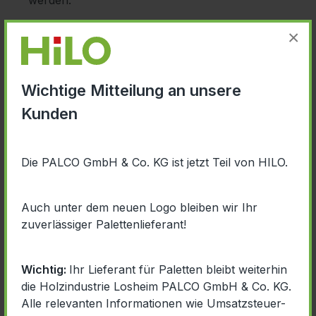
werden.
×
In bestimmten Fällen, speziell wenn der
Benutzer auf der Website ein Formular ausfüllt
und abschickt, ist es möglich, dass bestimmte
Wichtige Mitteilung an unsere
persönliche Daten auf dem Server gespeichert
Kunden
werden. Der Herausgeber verarbeitet die vom
Benutzer übermittelten Daten zum alleinigen
Zwecke der Bearbeitung seiner Anfrage, und
Die PALCO GmbH & Co. KG ist jetzt Teil von HILO.
zur weiteren Kommunikation, die aus einer
möglichen Geschäftsbeziehung zwischen dem
Herausgeber und dem Benutzer, hervorgeht.
Auch unter dem neuen Logo bleiben wir Ihr
zuverlässiger Palettenlieferant!
Möglicherweise werden die übertragenen Daten
des Benutzers ebenfalls zu Backupzwecken,
Wichtig:
Ihr Lieferant für Paletten bleibt weiterhin
Loggingzwecken und/oder zur statistischen
die Holzindustrie Losheim PALCO GmbH & Co. KG.
Auswertung auf dem Server gespeichert. In
Alle relevanten Informationen wie Umsatzsteuer-
diesem Falle beträgt die Speicherdauer maximal