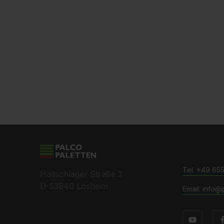
+49 65
Hallschlager Straße 2
D-53940 Losheim
info@