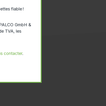
ttes fiable !
eim PALCO GmbH &
de TVA, les
us contacter
.