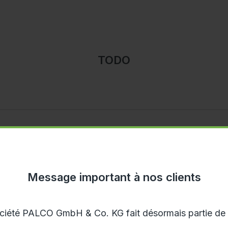
TODO
FORMULAIRE DE C
Message important à nos clients
+49 6557 9007 80
ciété PALCO GmbH & Co. KG fait désormais partie de
info@palco-palet