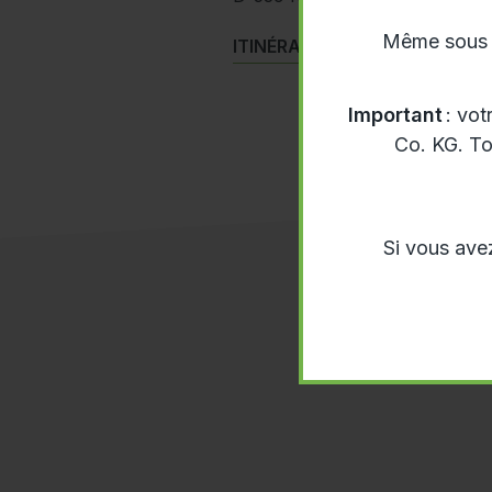
Même sous le
ITINÉRAIRE
Important
: vot
Co. KG. To
Si vous ave