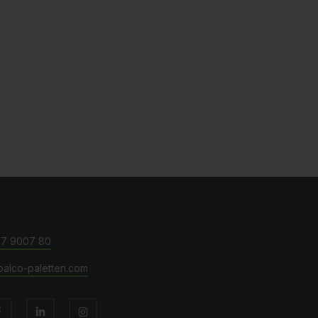
57 9007 80
palco-paletten.com