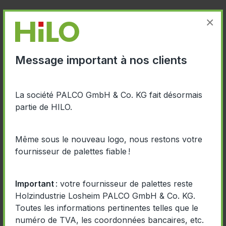
La NIMP, c’est-à-dire la Norme Internationale pour
×
les Mesures Phytosanitaires, fait partie de la
Convention internationale pour la protection des
végétaux (IPPC - International Plant Protection
Message important à nos clients
Convention). L’objectif de ces mesures est d’éviter
l’importation de
parasites du bois
dans des
écosystèmes étrangers. Différentes méthodes de
La société PALCO GmbH & Co. KG fait désormais
traitement peuvent être utilisées pour débarrasser le
partie de HILO.
bois des éventuels parasites conformément à la
norme NIMP 15.
Même sous le nouveau logo, nous restons votre
fournisseur de palettes fiable !
La norme IPPC garantit qu’aucun champignon,
micro-organisme ou insecte n’est exporté vers des
pays étrangers. Les palettes PALCO peuvent être
Important
: votre fournisseur de palettes reste
traitées sur demande selon la norme IPPC NIMP 15.
Holzindustrie Losheim PALCO GmbH & Co. KG.
Le traitement est purement thermique, sans recours
Toutes les informations pertinentes telles que le
à des produits chimiques.
numéro de TVA, les coordonnées bancaires, etc.