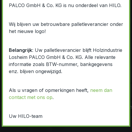
PALCO GmbH & Co. KG is nu onderdeel van HILO.
in een groeiend
en op de
toekomst
Wij blijven uw betrouwbare palletleverancier onder
gericht bedrijf;
het nieuwe logo!
een veilige,
een prettige
Belangrijk
: Uw palletleverancier blijft Holzindustrie
schone en
werksfeer, waar
Losheim PALCO GmbH & Co. KG. Alle relevante
gestructureerde
we respectvol
informatie zoals BTW-nummer, bankgegevens
werkomgeving;
met elkaar
enz. blijven ongewijzigd.
omgaan;
Als u vragen of opmerkingen heeft,
neem dan
afwisselende
talloze kansen
contact met ons op
.
werkdag;
en
doorgroeimogelijk
binnen het
Uw HILO-team
bedrijf.