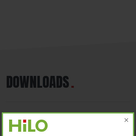
DOWNLOADS
×
Weitere Informationen bezüglich der EPAL- und
HPE-Normen finden Sie als Downloads hierunter.