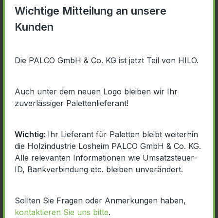
Wichtige Mitteilung an unsere
Kunden
EPAL INFOFLYER
EPAL PROSPEKT
Die PALCO GmbH & Co. KG ist jetzt Teil von HILO.
EPAL QUALITÄTSGUIDE
Auch unter dem neuen Logo bleiben wir Ihr
zuverlässiger Palettenlieferant!
HPE CO2-BILANZ HOLZPALETTE
Wichtig:
Ihr Lieferant für Paletten bleibt weiterhin
die Holzindustrie Losheim PALCO GmbH & Co. KG.
HPE VERMEIDUNG VON
Alle relevanten Informationen wie Umsatzsteuer-
SCHIMMELBEFALL
ID, Bankverbindung etc. bleiben unverändert.
Sollten Sie Fragen oder Anmerkungen haben,
kontaktieren Sie uns bitte
.