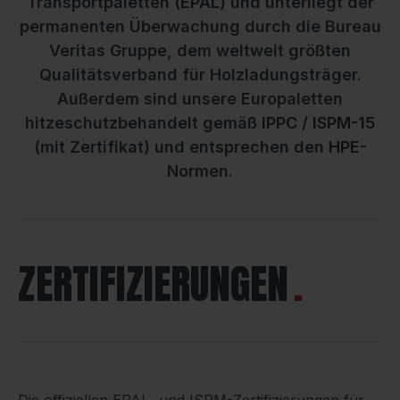
Transportpaletten (
EPAL
) und unterliegt der
permanenten Überwachung durch die Bureau
Veritas Gruppe, dem weltweit größten
Qualitätsverband für Holzladungsträger.
Außerdem sind unsere Europaletten
hitzeschutzbehandelt gemäß
IPPC
/
ISPM-15
(mit Zertifikat) und entsprechen den
HPE
-
Normen.
ZERTIFIZIERUNGEN
Die offiziellen EPAL- und ISPM-Zertifizierungen für