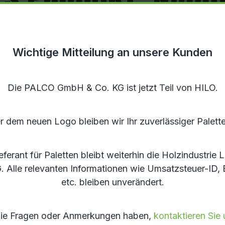
Wichtige Mitteilung an unsere Kunden
Die PALCO GmbH & Co. KG ist jetzt Teil von HILO.
mgang mit dem Wald und dem Holz ist heutzutage wicht
 dem neuen Logo bleiben wir Ihr zuverlässiger Palette
lder ist eine planvolle Wirtschaft des Waldes und de
ieferant für Paletten bleibt weiterhin die Holzindustr
heimischer Forstwirtschaft
für die Herstellung unse
 Alle relevanten Informationen wie Umsatzsteuer-ID,
nachwachsender Rohstoff
besonders umweltfreundli
etc. bleiben unverändert.
 Sie Fragen oder Anmerkungen haben,
kontaktieren Sie 