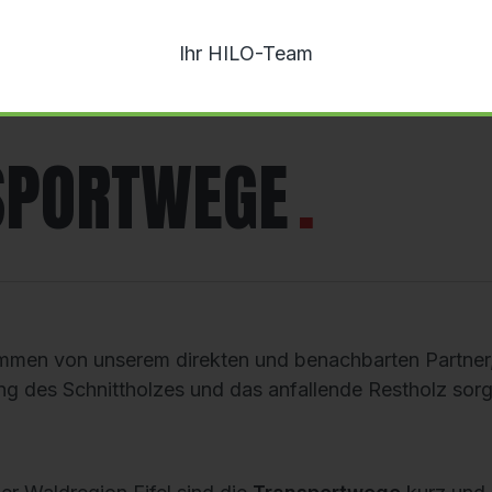
Ihr HILO-Team
SPORTWEGE
tammen von unserem direkten und benachbarten Partne
ng des Schnittholzes und das anfallende Restholz sorg
er Waldregion Eifel sind die
Transportwege
kurz und