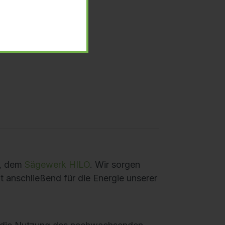
r, dem
Sägewerk HILO
. Wir sorgen
t anschließend für die Energie unserer
 die Nutzung des nachwachsenden