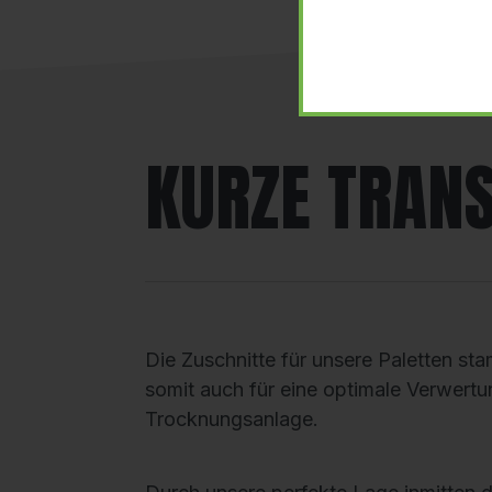
KURZE TRAN
Die Zuschnitte für unsere Paletten s
somit auch für eine optimale Verwertu
Trocknungsanlage.
Durch unsere perfekte Lage inmitten d