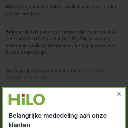
Wij blijven uw betrouwbare palletleverancier onder
het nieuwe logo!
Belangrijk
: Uw palletleverancier blijft Holzindustrie
Losheim PALCO GmbH & Co. KG. Alle relevante
informatie zoals BTW-nummer, bankgegevens enz.
blijven ongewijzigd.
Als u vragen of opmerkingen heeft,
neem dan
contact met ons op
.
×
Uw HILO-team
Belangrijke mededeling aan onze
klanten