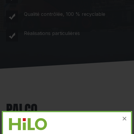
Qualité contrôlée, 100 % recyclable
Réalisations particulières
PALCO
×