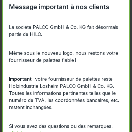
Message important à nos clients
Nous pouvons le faire !
La société PALCO GmbH & Co. KG fait désormais
partie de HILO.
Grâce à nos nouvelles
installations de production
Même sous le nouveau logo, nous restons votre
modernes, nous pouvons fabriquer de grandes
fournisseur de palettes fiable !
quantités à court terme. Nous sommes très flexibles
et fiers de notre capacité à traiter les commandes et
à livrer nos clients dans les délais.
Important
: votre fournisseur de palettes reste
Holzindustrie Losheim PALCO GmbH & Co. KG.
Toutes les informations pertinentes telles que le
Nous fabriquons des produits de qualité et
numéro de TVA, les coordonnées bancaires, etc.
proposons une large gamme de services et de
restent inchangées.
conseils. Nous sommes fiables et fournissons la
solution optimale et la plus économique pour chaque
exigence. De plus, nous proposons nos produits à
Si vous avez des questions ou des remarques,
des prix stables.