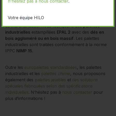
n'hésitez pas à nous contacter
.
Nos
palettes industrielles
certifiées et contrôlées
Votre équipe HILO
EPAL 2
sont utilisables pour le transport international
de marchandises. Nous fabriquons des
palettes
industrielles
estampillées
EPAL 2
avec des
dés en
bois aggloméré ou en bois massif
. Les palettes
industrielles sont traitées conformément à la norme
IPPC
NIMP 15
.
Outre les
europalettes standardisées
, les
palettes
industrielles
et les
palettes chimie
, nous proposons
également des
palettes jetables
et
des solutions
spéciales fabriquées selon des spécifications
individuelles
. N’hésitez pas à
nous contacter
pour
plus d’informations !